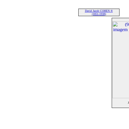
David Jacob COHEN ®
(1851-1938)