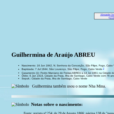
Alexandre J
(1779
Guilhermina de Araújo ABREU
Nascimento: 16 Jun 1842, N. Senhora da Conceição, São Filipe, Fogo, Cabo
2
Baptizada: 7 Jul 1844, São Lourenço, São Filipe, Fogo, Cabo Verde
Casamento (1): Pedro Marciano de Freitas ABREU a 14 Jul 1861 na Cidade da
Óbito: 6 Jan 1919, Cidade da Praia, Ilha de Santiago, Cabo Verde com 76 an
Sepult.: Cidade da Praia, Ilha de Santiago, Cabo Verde
Guilhermina também usou o nome Nha Mina.
Notas sobre o nascimento:
Fonte: registo nº 254, de 29 de Agosto 1866; página 138 de "pa