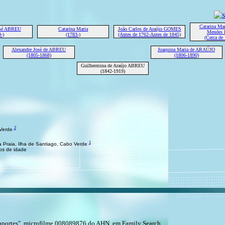
Catarina Mar
osé ABREU
Catarina Maria
João Carlos de Araújo GOMES
Mendes
-)
(1783-)
(Antes de 1762-Antes de 1845)
(Cerca de
Alexandre José de ABREU
Joaquina Maria de ARAÚJO
(1805-1868)
(1806-1890)
Guilhermina de Araújo ABREU
(1842-1919)
2
 Verde
1
 Praia, Ilha de Santiago, Cabo Verde
os de idade
ssaportes", microfilme 008089876 do AHN, em Family Search