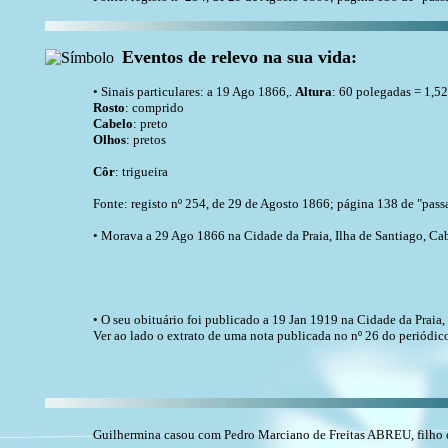
Eventos de relevo na sua vida:
• Sinais particulares: a 19 Ago 1866,.
Altura
: 60 polegadas = 1,5
Rosto
: comprido
Cabelo
: preto
Olhos
: pretos
Côr
: trigueira
Fonte: registo nº 254, de 29 de Agosto 1866; página 138 de "pa
• Morava a 29 Ago 1866 na Cidade da Praia, Ilha de Santiago, Ca
• O seu obituário foi publicado a 19 Jan 1919 na Cidade da Praia,
Ver ao lado o extrato de uma nota publicada no nº 26 do periód
Guilhermina casou com Pedro Marciano de Freitas ABREU, filho d