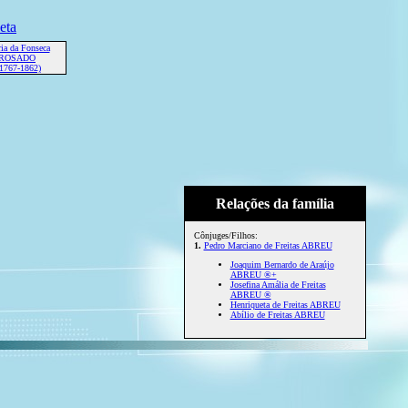
ia da Fonseca
 ROSADO
 1767-1862)
Relações da família
Cônjuges/Filhos:
1.
Pedro Marciano de Freitas ABREU
Joaquim Bernardo de Araújo
ABREU ®+
Josefina Amália de Freitas
ABREU ®
Henriqueta de Freitas ABREU
Abílio de Freitas ABREU