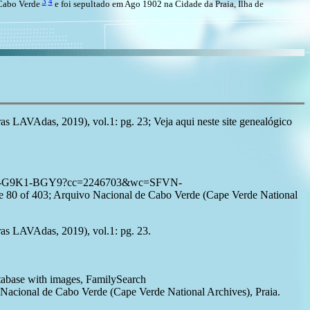
3
4
 Cabo Verde
e foi sepultado em Ago 1902 na Cidade da Praia, Ilha de
as LAVAdas, 2019), vol.1: pg. 23; Veja aqui neste site genealógico
3:1:3QSQ-G9K1-BGY9?cc=2246703&wc=SFVN-
of 403; Arquivo Nacional de Cabo Verde (Cape Verde National
ras LAVAdas, 2019), vol.1: pg. 23.
atabase with images, FamilySearch
cional de Cabo Verde (Cape Verde National Archives), Praia.