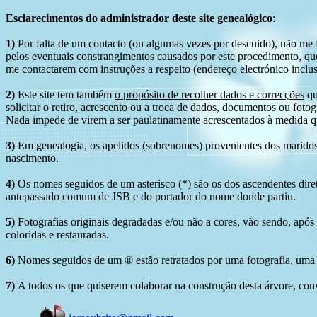
Esclarecimentos do administrador deste site genealógico
:
1)
Por falta de um contacto (ou algumas vezes por descuido), não me fo
pelos eventuais constrangimentos causados por este procedimento, que
me contactarem com instruções a respeito (endereço electrónico inclus
2)
Este site tem também
o propósito de recolher dados e correcções
qu
solicitar o retiro, acrescento ou a troca de dados, documentos ou fotogr
Nada impede de virem a ser paulatinamente acrescentados à medida q
3)
Em genealogia, os apelidos (sobrenomes) provenientes dos maridos 
nascimento.
4)
Os nomes seguidos de um asterisco (*) são os dos ascendentes dire
antepassado comum de JSB e do portador do nome donde partiu.
5)
Fotografias originais degradadas e/ou não a cores, vão sendo, após
coloridas e restauradas.
6)
Nomes seguidos de um ® estão retratados por uma fotografia, uma 
7)
A todos os que quiserem colaborar na construção desta árvore, conv