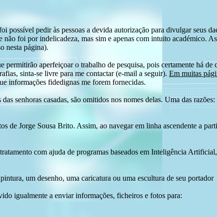
i possível pedir às pessoas a devida autorização para divulgar seus dado
 não foi por indelicadeza, mas sim e apenas com intuito académico. As
o nesta página).
e permitirão aperfeiçoar o trabalho de pesquisa, pois certamente há de 
afias, sinta-se livre para me contactar (e-mail a seguir).
Em muitas págin
ue informações fidedignas me forem fornecidas.
das senhoras casadas, são omitidos nos nomes delas. Uma das razões: n
tos de Jorge Sousa Brito. Assim, ao navegar em linha ascendente a par
 tratamento com ajuda de programas baseados em Inteligência Artificial,
pintura, um desenho, uma caricatura ou uma escultura de seu portador
ido igualmente a enviar informações, ficheiros e fotos para: