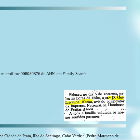
es", microfilme 008089876 do AHN, em Family Search
3
 Cidade da Praia, Ilha de Santiago, Cabo Verde.
(Pedro Marciano de