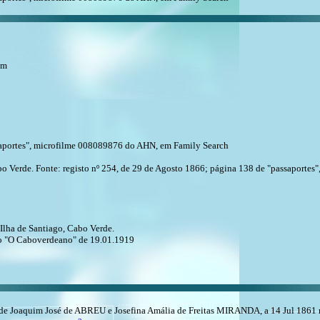
2m
ssaportes", microfilme 008089876 do AHN, em Family Search
bo Verde. Fonte: registo nº 254, de 29 de Agosto 1866; página 138 de "passaport
 Ilha de Santiago, Cabo Verde.
ico "O Caboverdeano" de 19.01.1919
e Joaquim José de ABREU e Josefina Amália de Freitas MIRANDA, a 14 Jul 1861 na