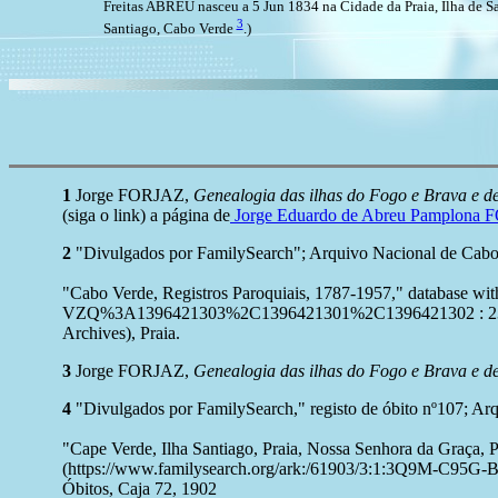
Freitas ABREU nasceu a 5 Jun 1834 na Cidade da Praia, Ilha de S
3
Santiago, Cabo Verde
.)
1
Jorge FORJAZ,
Genealogia das ilhas do Fogo e Brava e de
(siga o link) a página de
Jorge Eduardo de Abreu Pamplona
2
"Divulgados por FamilySearch"; Arquivo Nacional de Cabo
"Cabo Verde, Registros Paroquiais, 1787-1957," database
VZQ%3A1396421303%2C1396421301%2C1396421302 : 23 Octob
Archives), Praia.
3
Jorge FORJAZ,
Genealogia das ilhas do Fogo e Brava e de
4
"Divulgados por FamilySearch," registo de óbito nº107; Ar
"Cape Verde, Ilha Santiago, Praia, Nossa Senhora da Graça, 
(https://www.familysearch.org/ark:/61903/3:1:3Q9M-C95G-B
Óbitos, Caja 72, 1902