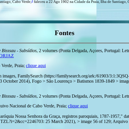
3
antiago, Cabo Verde,
faleceu a 22 Ago 1902 na Cidade da Praia, Ilha de Santiago,
Fontes
 Bisssau - Subsídios
, 2 volumes (Ponta Delgada, Açores, Portugal: Letr
 FORJAZ
 Verde, Praia;
clique aqui
 with images, FamilySearch (https://familysearch.org/ark:/61903/
er 2014), Fogo > São Lourenço > Batismos 1839-1849 > image 80 
 Bisssau - Subsídios
, 2 volumes (Ponta Delgada, Açores, Portugal: Let
quivo Nacional de Cabo Verde, Praia;
clique aqui
Paróquia Nossa Senhora da Graça, registros paroquiais, 1787-1957," d
TZL?i=2&cc=2246703: 25 March 2021), > image 56 of 129; Arquivo Na