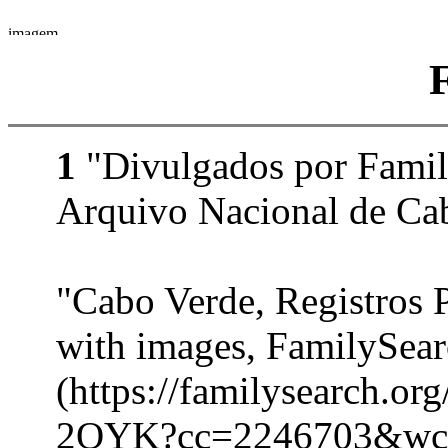
1
"Divulgados por Family
Arquivo Nacional de Cab
"Cabo Verde, Registros 
with images, FamilySea
(https://familysearch.o
2QYK?cc=2246703&wc