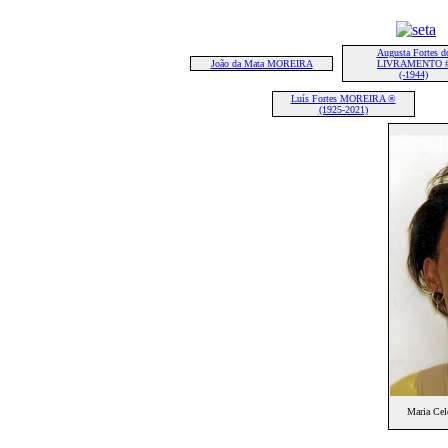
Augusta Fortes d
João da Mata MOREIRA
LIVRAMENTO 
(-1944)
Luís Fortes MOREIRA ®
(1925-2021)
Maria Cel