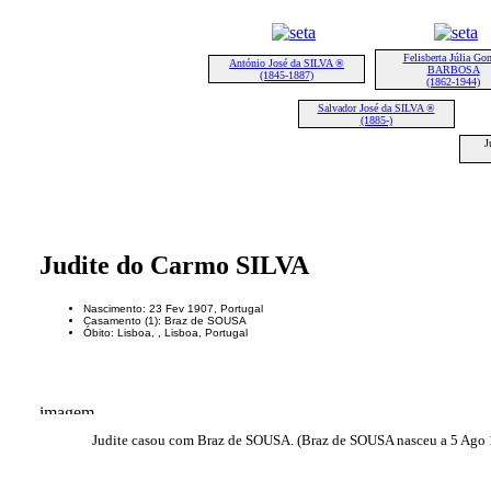
Felisberta Júlia Go
António José da SILVA ®
BARBOSA
(1845-1887)
(1862-1944)
Salvador José da SILVA ®
(1885-)
J
Judite do Carmo SILVA
Nascimento: 23 Fev 1907, Portugal
Casamento (1): Braz de SOUSA
Óbito: Lisboa, , Lisboa, Portugal
Judite casou com Braz de SOUSA. (Braz de SOUSA nasceu a 5 Ago 18