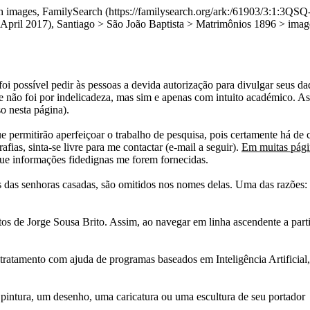
with images, FamilySearch (https://familysearch.org/ark:/61903/3
17), Santiago > São João Baptista > Matrimônios 1896 > image 3
i possível pedir às pessoas a devida autorização para divulgar seus dado
 não foi por indelicadeza, mas sim e apenas com intuito académico. As
o nesta página).
e permitirão aperfeiçoar o trabalho de pesquisa, pois certamente há de 
afias, sinta-se livre para me contactar (e-mail a seguir).
Em muitas págin
ue informações fidedignas me forem fornecidas.
das senhoras casadas, são omitidos nos nomes delas. Uma das razões: n
tos de Jorge Sousa Brito. Assim, ao navegar em linha ascendente a par
 tratamento com ajuda de programas baseados em Inteligência Artificial,
pintura, um desenho, uma caricatura ou uma escultura de seu portador