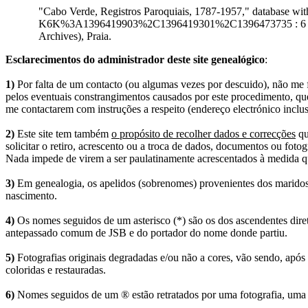
"Cabo Verde, Registros Paroquiais, 1787-1957," database 
K6K%3A1396419903%2C1396419301%2C1396473735 : 6 April 20
Archives), Praia.
Esclarecimentos do administrador deste site genealógico
:
1)
Por falta de um contacto (ou algumas vezes por descuido), não me fo
pelos eventuais constrangimentos causados por este procedimento, que
me contactarem com instruções a respeito (endereço electrónico inclus
2)
Este site tem também
o propósito de recolher dados e correcções
qu
solicitar o retiro, acrescento ou a troca de dados, documentos ou fotogr
Nada impede de virem a ser paulatinamente acrescentados à medida q
3)
Em genealogia, os apelidos (sobrenomes) provenientes dos maridos 
nascimento.
4)
Os nomes seguidos de um asterisco (*) são os dos ascendentes dire
antepassado comum de JSB e do portador do nome donde partiu.
5)
Fotografias originais degradadas e/ou não a cores, vão sendo, após
coloridas e restauradas.
6)
Nomes seguidos de um ® estão retratados por uma fotografia, uma 