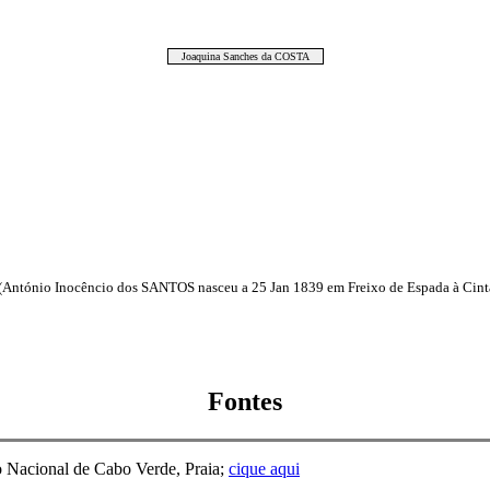
Joaquina Sanches da COSTA
ntónio Inocêncio dos SANTOS nasceu a 25 Jan 1839 em Freixo de Espada à Cinta, ,
Fontes
o Nacional de Cabo Verde, Praia;
cique aqui