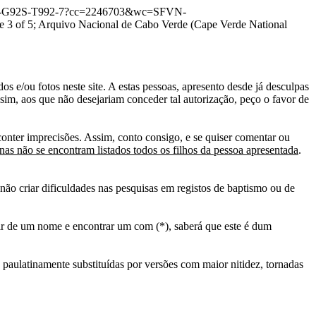
:1:3QSQ-G92S-T992-7?cc=2246703&wc=SFVN-
 of 5; Arquivo Nacional de Cabo Verde (Cape Verde National
s e/ou fotos neste site. A estas pessoas, apresento desde já desculpas
sim, aos que não desejariam conceder tal autorização, peço o favor de
conter imprecisões. Assim, conto consigo, e se quiser comentar ou
as não se encontram listados todos os filhos da pessoa apresentada
.
ão criar dificuldades nas pesquisas em registos de baptismo ou de
tir de um nome e encontrar um com (*), saberá que este é dum
 paulatinamente substituídas por versões com maior nitidez, tornadas