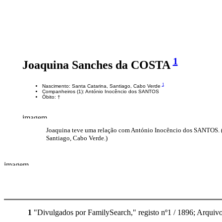
1
Joaquina Sanches da COSTA
1
Nascimento: Santa Catarina, Santiago, Cabo Verde
Companheiros (1): António Inocêncio dos SANTOS
Óbito: †
Joaquina teve uma relação com António Inocêncio dos SANTOS. (A
Santiago, Cabo Verde.)
1
"Divulgados por FamilySearch," registo nº1 / 1896; Arquiv