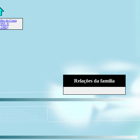
elho da Costa
INS ®
-1985)
Relações da família