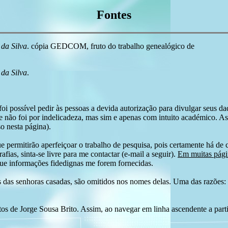
Fontes
da Silva
. cópia GEDCOM, fruto do trabalho genealógico de
da Silva
.
i possível pedir às pessoas a devida autorização para divulgar seus dado
 não foi por indelicadeza, mas sim e apenas com intuito académico. As
o nesta página).
e permitirão aperfeiçoar o trabalho de pesquisa, pois certamente há de 
afias, sinta-se livre para me contactar (e-mail a seguir).
Em muitas págin
ue informações fidedignas me forem fornecidas.
das senhoras casadas, são omitidos nos nomes delas. Uma das razões: n
tos de Jorge Sousa Brito. Assim, ao navegar em linha ascendente a par