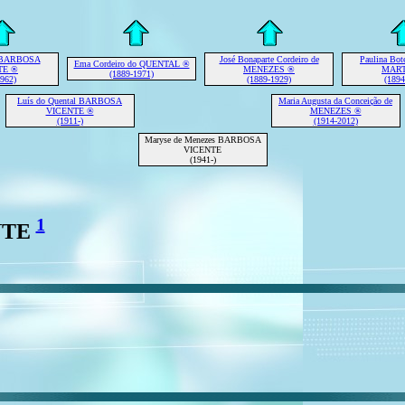
a BARBOSA
José Bonaparte Cordeiro de
Paulina Bot
Ema Cordeiro do QUENTAL ®
TE ®
MENEZES ®
MART
(1889-1971)
1962)
(1889-1929)
(1894
Luís do Quental BARBOSA
Maria Augusta da Conceição de
VICENTE ®
MENEZES ®
(1911-)
(1914-2012)
Maryse de Menezes BARBOSA
VICENTE
(1941-)
1
NTE