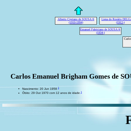
Alberto Cipriano de SOUSA ®
Liena do Rosário DEL
(1910-1994)
(1912-)
Emanuel Fabriciano de SOUSA ®
(1934-)
Carlo
Carlos Emanuel Brigham Gomes de S
1
Nascimento: 20 Jun 1958
1
Óbito: 29 Out 1970 com 12 anos de idade