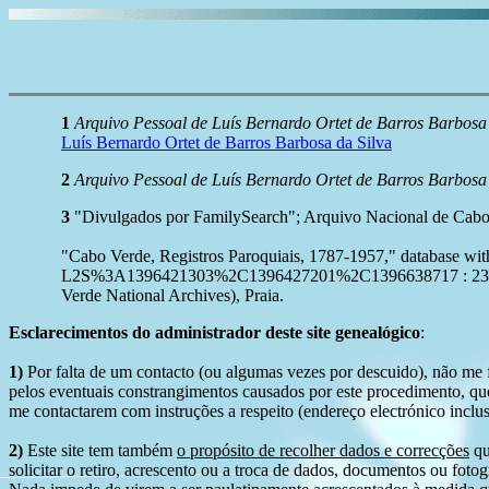
1
Arquivo Pessoal de Luís Bernardo Ortet de Barros Barbosa 
Luís Bernardo Ortet de Barros Barbosa da Silva
2
Arquivo Pessoal de Luís Bernardo Ortet de Barros Barbosa 
3
"Divulgados por FamilySearch"; Arquivo Nacional de Cabo
"Cabo Verde, Registros Paroquiais, 1787-1957," database 
L2S%3A1396421303%2C1396427201%2C1396638717 : 23 Octob
Verde National Archives), Praia.
Esclarecimentos do administrador deste site genealógico
:
1)
Por falta de um contacto (ou algumas vezes por descuido), não me fo
pelos eventuais constrangimentos causados por este procedimento, que
me contactarem com instruções a respeito (endereço electrónico inclus
2)
Este site tem também
o propósito de recolher dados e correcções
qu
solicitar o retiro, acrescento ou a troca de dados, documentos ou fotogr