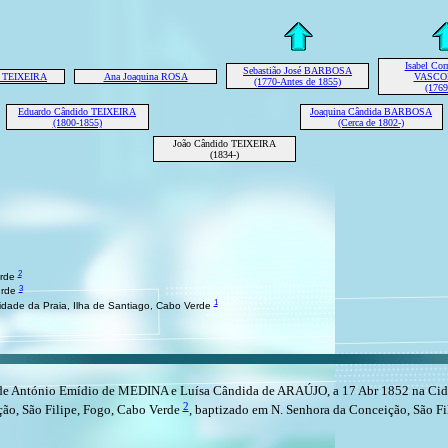
Isabel Cor
Sebastião José BARBOSA
o TEIXEIRA
Ana Joaquina ROSA
VASCO
(1770-Antes de 1855)
(1769
Eduardo Cândido TEIXEIRA
Joaquina Cândida BARBOSA
(1800-1855)
(Cerca de 1802-)
João Cândido TEIXEIRA
(1834-)
2
erde
3
erde
1
dade da Praia, Ilha de Santiago, Cabo Verde
e António Emídio de MEDINA e Luísa Cândida de ARAÚJO, a 17 Abr 1852 na Cidade
2
o, São Filipe, Fogo, Cabo Verde
, baptizado em N. Senhora da Conceição, São Fi