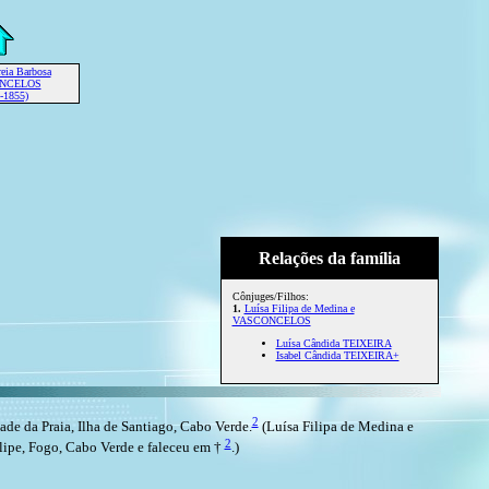
reia Barbosa
NCELOS
-1855)
Relações da família
Cônjuges/Filhos:
1.
Luísa Filipa de Medina e
VASCONCELOS
Luísa Cândida TEIXEIRA
Isabel Cândida TEIXEIRA+
2
 da Praia, Ilha de Santiago, Cabo Verde.
(Luísa Filipa de Medina e
2
lipe, Fogo, Cabo Verde e faleceu em †
.)