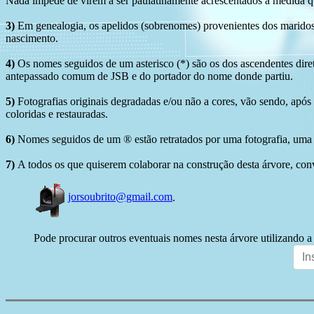
Nada impede de virem a ser paulatinamente acrescentados à medida q
3)
Em genealogia, os apelidos (sobrenomes) provenientes dos maridos 
nascimento.
4)
Os nomes seguidos de um asterisco (*) são os dos ascendentes dire
antepassado comum de JSB e do portador do nome donde partiu.
5)
Fotografias originais degradadas e/ou não a cores, vão sendo, após
coloridas e restauradas.
6)
Nomes seguidos de um ® estão retratados por uma fotografia, uma 
7)
A todos os que quiserem colaborar na construção desta árvore, conv
jorsoubrito@gmail.com
.
Pode procurar outros eventuais nomes nesta árvore utilizando a