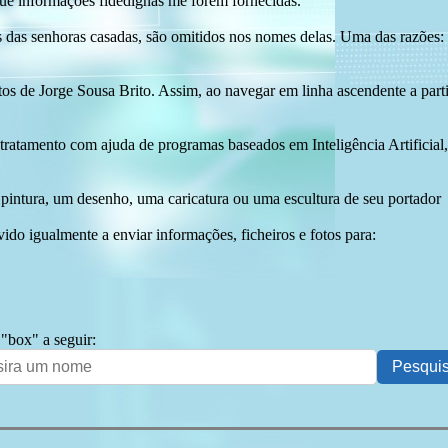
ue informações fidedignas me forem fornecidas.
das senhoras casadas, são omitidos nos nomes delas. Uma das razões: n
tos de Jorge Sousa Brito. Assim, ao navegar em linha ascendente a par
 tratamento com ajuda de programas baseados em Inteligência Artificial,
pintura, um desenho, uma caricatura ou uma escultura de seu portador
ido igualmente a enviar informações, ficheiros e fotos para:
 "box" a seguir: