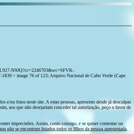
1:3QS7-L927-N9JQ?cc=2246703&wc=SFVK-
39 > image 76 of 123; Arquivo Nacional de Cabo Verde (Cape
s e/ou fotos neste site. A estas pessoas, apresento desde já desculpas
sim, aos que não desejariam conceder tal autorização, peço o favor de
conter imprecisões. Assim, conto consigo, e se quiser comentar ou
as não se encontram listados todos os filhos da pessoa apresentada
.