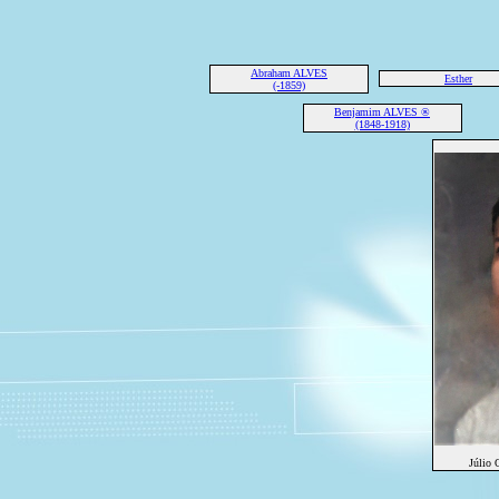
Abraham ALVES
Esther
(-1859)
Benjamim ALVES ®
(1848-1918)
Júlio