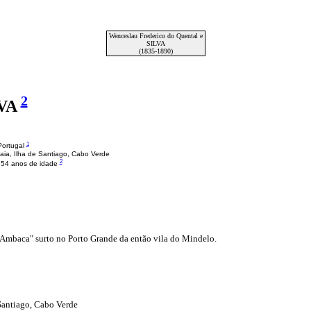
Wenceslau Frederico do Quental e
SILVA
(1835-1890)
2
LVA
1
Portugal
aia, Ilha de Santiago, Cabo Verde
2
m 54 anos de idade
 "Ambaca" surto no Porto Grande da então vila do Mindelo.
 Santiago, Cabo Verde