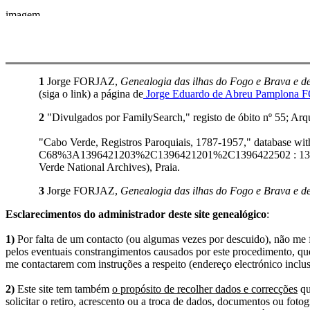
1
Jorge FORJAZ,
Genealogia das ilhas do Fogo e Brava e de
(siga o link) a página de
Jorge Eduardo de Abreu Pamplona
2
"Divulgados por FamilySearch," registo de óbito nº 55; Ar
"Cabo Verde, Registros Paroquiais, 1787-1957," database 
C68%3A1396421203%2C1396421201%2C1396422502 : 13 Octobe
Verde National Archives), Praia.
3
Jorge FORJAZ,
Genealogia das ilhas do Fogo e Brava e de
Esclarecimentos do administrador deste site genealógico
:
1)
Por falta de um contacto (ou algumas vezes por descuido), não me fo
pelos eventuais constrangimentos causados por este procedimento, que
me contactarem com instruções a respeito (endereço electrónico inclus
2)
Este site tem também
o propósito de recolher dados e correcções
qu
solicitar o retiro, acrescento ou a troca de dados, documentos ou fotogr