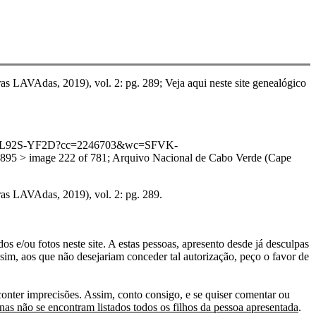
as LAVAdas, 2019), vol. 2: pg. 289; Veja aqui neste site genealógico
:1:3QS7-L92S-YF2D?cc=2246703&wc=SFVK-
5 > image 222 of 781; Arquivo Nacional de Cabo Verde (Cape
ras LAVAdas, 2019), vol. 2: pg. 289.
s e/ou fotos neste site. A estas pessoas, apresento desde já desculpas
sim, aos que não desejariam conceder tal autorização, peço o favor de
conter imprecisões. Assim, conto consigo, e se quiser comentar ou
as não se encontram listados todos os filhos da pessoa apresentada
.