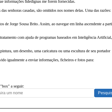
ue informações fidedignas me forem fornecidas.
das senhoras casadas, são omitidos nos nomes delas. Uma das razões: n
tos de Jorge Sousa Brito. Assim, ao navegar em linha ascendente a par
 tratamento com ajuda de programas baseados em Inteligência Artificial,
pintura, um desenho, uma caricatura ou uma escultura de seu portador
ido igualmente a enviar informações, ficheiros e fotos para:
 "box" a seguir: