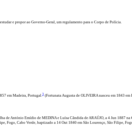
 estudar e propor ao Governo-Geral, um regulamento para o Corpo de Polícia.
3
857 em Madeira, Portugal.
(Fortunata Augusta de OLIVEIRA nasceu em 1843 em Fu
lha de António Emídio de MEDINA e Luísa Cândida de ARAÚJO, a 4 Jun 1887 na Cida
, Fogo, Cabo Verde, baptizado a 14 Out 1840 em São Lourenço, São Filipe, Fogo, 