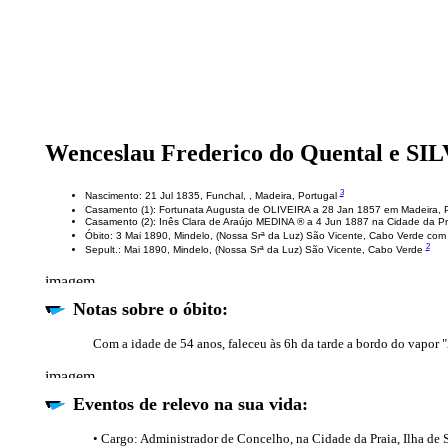
Wenceslau Frederico do Quental e SI
3
Nascimento: 21 Jul 1835, Funchal, , Madeira, Portugal
Casamento (1): Fortunata Augusta de OLIVEIRA a 28 Jan 1857 em Madeira, 
Casamento (2): Inês Clara de Araújo MEDINA ® a 4 Jun 1887 na Cidade da Pr
Óbito: 3 Mai 1890, Mindelo, (Nossa Srª da Luz) São Vicente, Cabo Verde co
2
Sepult.: Mai 1890, Mindelo, (Nossa Srª da Luz) São Vicente, Cabo Verde
Notas sobre o óbito:
Com a idade de 54 anos, faleceu às 6h da tarde a bordo do vapor
Eventos de relevo na sua vida:
• Cargo: Administrador de Concelho, na Cidade da Praia, Ilha de