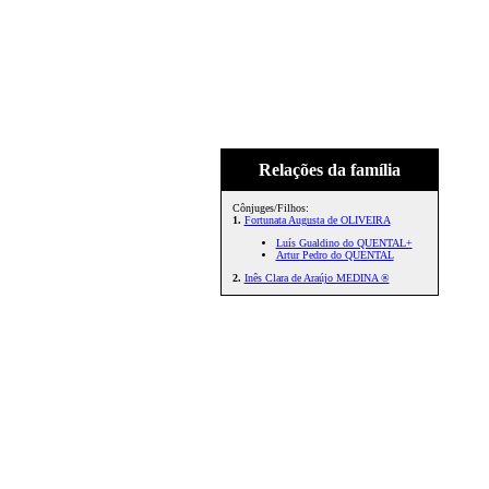
Relações da família
Cônjuges/Filhos:
1.
Fortunata Augusta de OLIVEIRA
Luís Gualdino do QUENTAL+
Artur Pedro do QUENTAL
2.
Inês Clara de Araújo MEDINA ®