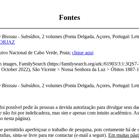
Fontes
 Bisssau - Subsídios
, 2 volumes (Ponta Delgada, Açores, Portugal: Letr
 FORJAZ
quivo Nacional de Cabo Verde, Praia;
clique aqui
with images, FamilySearch (https://familysearch.org/ark:/61903/3
r 2022), São Vicente > Nossa Senhora da Luz > Óbitos 1887-189
 Bisssau - Subsídios
, 2 volumes (Ponta Delgada, Açores, Portugal: Let
i possível pedir às pessoas a devida autorização para divulgar seus dado
 não foi por indelicadeza, mas sim e apenas com intuito académico. As
o nesta página).
e permitirão aperfeiçoar o trabalho de pesquisa, pois certamente há de 
afias, sinta-se livre para me contactar (e-mail a seguir).
Em muitas págin