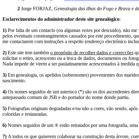
2
Jorge FORJAZ,
Genealogia das ilhas do Fogo e Brava e de
Esclarecimentos do administrador deste site genealógico
:
1)
Por falta de um contacto (ou algumas vezes por descuido), não me fo
pelos eventuais constrangimentos causados por este procedimento, que
me contactarem com instruções a respeito (endereço electrónico inclus
2)
Este site tem também
o propósito de recolher dados e correcções
qu
solicitar o retiro, acrescento ou a troca de dados, documentos ou fotogr
Nada impede de virem a ser paulatinamente acrescentados à medida q
3)
Em genealogia, os apelidos (sobrenomes) provenientes dos maridos 
nascimento.
4)
Os nomes seguidos de um asterisco (*) são os dos ascendentes dire
antepassado comum de JSB e do portador do nome donde partiu.
5)
Fotografias originais degradadas e/ou não a cores, vão sendo, após
coloridas e restauradas.
6)
Nomes seguidos de um ® estão retratados por uma fotografia, uma 
7)
A todos os que quiserem colaborar na construção desta árvore, conv