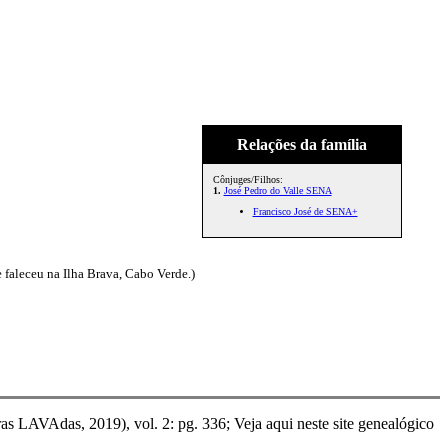
Relações da família
Cônjuges/Filhos:
1.
José Pedro do Valle SENA
Francisco José de SENA+
faleceu na Ilha Brava, Cabo Verde.)
as LAVAdas, 2019), vol. 2: pg. 336; Veja aqui neste site genealógico