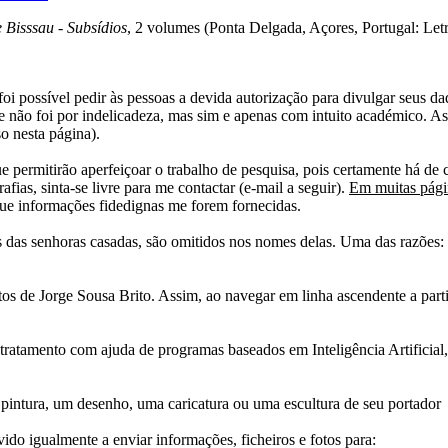
 Bisssau - Subsídios
, 2 volumes (Ponta Delgada, Açores, Portugal: Let
i possível pedir às pessoas a devida autorização para divulgar seus dado
 não foi por indelicadeza, mas sim e apenas com intuito académico. As
o nesta página).
e permitirão aperfeiçoar o trabalho de pesquisa, pois certamente há de 
afias, sinta-se livre para me contactar (e-mail a seguir).
Em muitas págin
ue informações fidedignas me forem fornecidas.
das senhoras casadas, são omitidos nos nomes delas. Uma das razões: n
tos de Jorge Sousa Brito. Assim, ao navegar em linha ascendente a par
 tratamento com ajuda de programas baseados em Inteligência Artificial,
pintura, um desenho, uma caricatura ou uma escultura de seu portador
ido igualmente a enviar informações, ficheiros e fotos para: