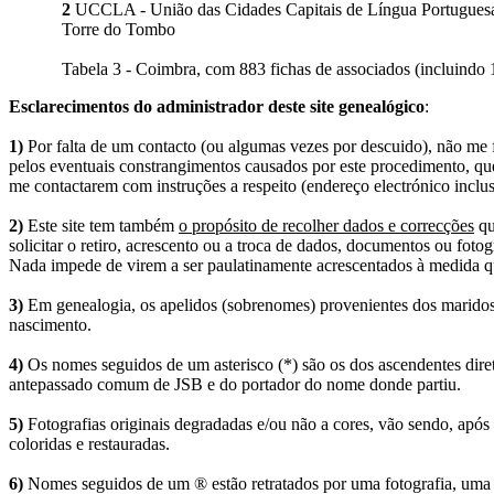
2
UCCLA - União das Cidades Capitais de Língua Portuguesa (
Torre do Tombo
Tabela 3 - Coimbra, com 883 fichas de associados (incluindo 
Esclarecimentos do administrador deste site genealógico
:
1)
Por falta de um contacto (ou algumas vezes por descuido), não me fo
pelos eventuais constrangimentos causados por este procedimento, que
me contactarem com instruções a respeito (endereço electrónico inclus
2)
Este site tem também
o propósito de recolher dados e correcções
qu
solicitar o retiro, acrescento ou a troca de dados, documentos ou fotogr
Nada impede de virem a ser paulatinamente acrescentados à medida q
3)
Em genealogia, os apelidos (sobrenomes) provenientes dos maridos 
nascimento.
4)
Os nomes seguidos de um asterisco (*) são os dos ascendentes dire
antepassado comum de JSB e do portador do nome donde partiu.
5)
Fotografias originais degradadas e/ou não a cores, vão sendo, após
coloridas e restauradas.
6)
Nomes seguidos de um ® estão retratados por uma fotografia, uma 