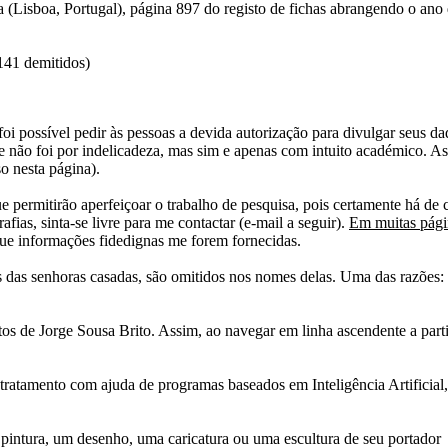
Lisboa, Portugal), página 897 do registo de fichas abrangendo o ano
141 demitidos)
i possível pedir às pessoas a devida autorização para divulgar seus dado
 não foi por indelicadeza, mas sim e apenas com intuito académico. As
o nesta página).
e permitirão aperfeiçoar o trabalho de pesquisa, pois certamente há de 
afias, sinta-se livre para me contactar (e-mail a seguir).
Em muitas págin
ue informações fidedignas me forem fornecidas.
das senhoras casadas, são omitidos nos nomes delas. Uma das razões: n
tos de Jorge Sousa Brito. Assim, ao navegar em linha ascendente a par
 tratamento com ajuda de programas baseados em Inteligência Artificial,
pintura, um desenho, uma caricatura ou uma escultura de seu portador