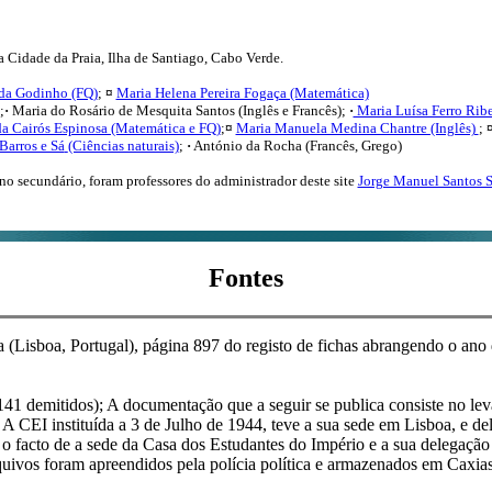
 Cidade da Praia, Ilha de Santiago, Cabo Verde.
da Godinho (FQ)
;
¤
Maria Helena Pereira Fogaça (Matemática)
;
·
Maria do Rosário de Mesquita Santos (Inglês e Francês);
·
Maria Luísa Ferro Ribe
da Cairós Espinosa (Matemática e FQ)
;
¤
Maria Manuela Medina Chantre (Inglês)
;
Barros e Sá
(Ciências naturais)
;
·
António da Rocha (Francês, Grego)
ino secundário, foram
professores do administrador deste site
Jorge Manuel Santos
Fontes
Lisboa, Portugal), página 897 do registo de fichas abrangendo o ano
141 demitidos); A documentação que a seguir se publica consiste no le
 CEI instituída a 3 de Julho de 1944, teve a sua sede em Lisboa, e de
 facto de a sede da Casa dos Estudantes do Império e a sua delegação
uivos foram apreendidos pela polícia política e armazenados em Caxias