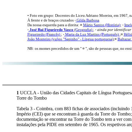
• Foto em grupo: Docentes do Liceu Adriano Moreira, em 1967, na
À frente e de braços cruzados
·
Gilda Barbosa
Da nossa esquerda para a direita:
¤
Mário Santos (História)
;
·
Imel
·
José Rui Figueiredo Vasco
(Geografia)
;
·
ainda por identificar
Figueiredo (Francês)
;
·
Maria da Luz Martins (Português)
;
¤
Héli
João Monteiro (vulgo "Sapinho" - Língua portuguesa)
;
¤
Baltazar 
NB: os momes precedidos de um "
¤
",
são de pessoas que, no ens
1
UCCLA - União das Cidades Capitais de Língua Portuguesa (
Torre do Tombo
Tabela 3 - Coimbra, com 883 fichas de associados (incluindo 
Império (CEI) que se encontram à guarda da Torre do Tombo; A
documentação se encontrar na Torre do Tombo tem a ver com o
instalações pela PIDE em setembro de 1965. Os respetivos arq