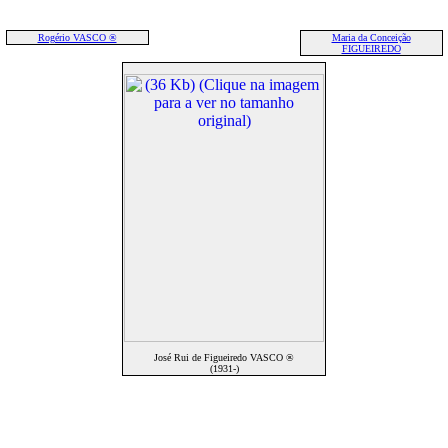
Rogério VASCO ®
Maria da Conceição
FIGUEIREDO
José Rui de Figueiredo VASCO ®
(1931-)