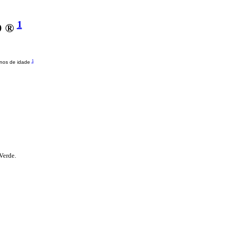
1
O ®
1
anos de idade
Verde.