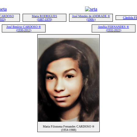
o CARDOSO
Maria RODRIGUES
José Mendes de ANDRADE ®
Cândida 
1933)
(1887-1970)
(1906-)
José Benício CARDOSO ®
Amélia FERNANDES ®
(1930-2012)
(1932-2022)
Maria Filomena Fernandes CARDOSO ®
(1954-1988)