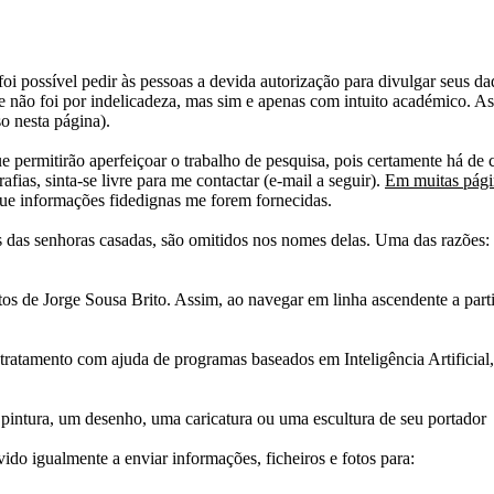
i possível pedir às pessoas a devida autorização para divulgar seus dado
 não foi por indelicadeza, mas sim e apenas com intuito académico. As
o nesta página).
e permitirão aperfeiçoar o trabalho de pesquisa, pois certamente há de 
afias, sinta-se livre para me contactar (e-mail a seguir).
Em muitas págin
ue informações fidedignas me forem fornecidas.
das senhoras casadas, são omitidos nos nomes delas. Uma das razões: n
tos de Jorge Sousa Brito. Assim, ao navegar em linha ascendente a par
 tratamento com ajuda de programas baseados em Inteligência Artificial,
pintura, um desenho, uma caricatura ou uma escultura de seu portador
ido igualmente a enviar informações, ficheiros e fotos para: