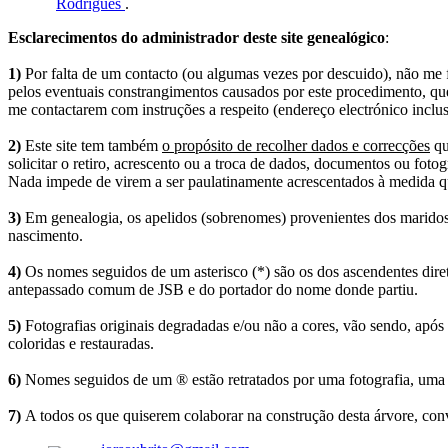
Rodrigues
.
Esclarecimentos do administrador deste site genealógico
:
1)
Por falta de um contacto (ou algumas vezes por descuido), não me fo
pelos eventuais constrangimentos causados por este procedimento, que
me contactarem com instruções a respeito (endereço electrónico inclus
2)
Este site tem também
o propósito de recolher dados e correcções
qu
solicitar o retiro, acrescento ou a troca de dados, documentos ou fotogr
Nada impede de virem a ser paulatinamente acrescentados à medida q
3)
Em genealogia, os apelidos (sobrenomes) provenientes dos maridos 
nascimento.
4)
Os nomes seguidos de um asterisco (*) são os dos ascendentes dire
antepassado comum de JSB e do portador do nome donde partiu.
5)
Fotografias originais degradadas e/ou não a cores, vão sendo, após
coloridas e restauradas.
6)
Nomes seguidos de um ® estão retratados por uma fotografia, uma 
7)
A todos os que quiserem colaborar na construção desta árvore, conv