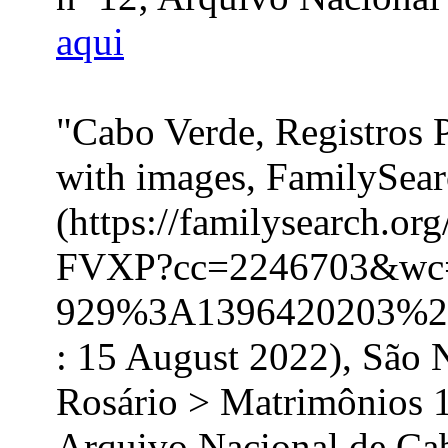
aqui
"Cabo Verde, Registros 
with images, FamilySea
(https://familysearch.o
FVXP?cc=2246703&wc
929%3A1396420203%2
: 15 August 2022), São 
Rosário > Matrimônios 
Arquivo Nacional de Ca