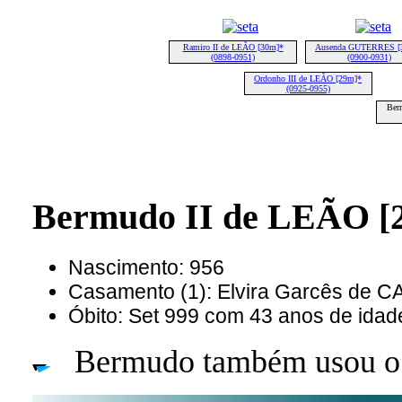
Ramiro II de LEÃO [30m]*
Ausenda GUTERRES [
(0898-0951)
(0900-0931)
Ordonho III de LEÃO [29m]*
(0925-0955)
Ber
Bermudo II de LEÃO [
Nascimento: 956
Casamento (1): Elvira Garcês de C
Óbito: Set 999 com 43 anos de idad
Bermudo também usou o 