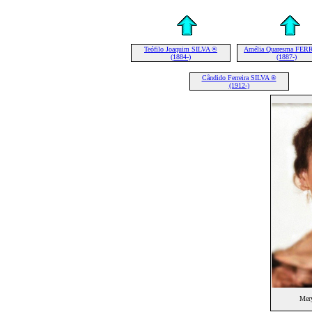
Teófilo Joaquim SILVA ®
Amélia Quaresma FER
(1884-)
(1887-)
Cândido Ferreira SILVA ®
(1912-)
Mer