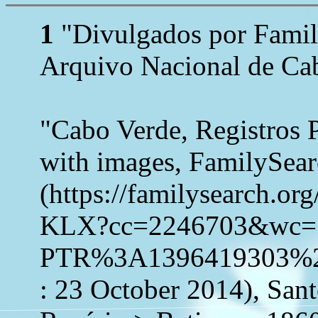
1
"Divulgados por Family
Arquivo Nacional de Cab
"Cabo Verde, Registros 
with images, FamilySea
(https://familysearch.o
KLX?cc=2246703&wc=
PTR%3A1396419303%2
: 23 October 2014), San