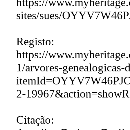
https://www.myheritage.
sites/sues/OYYV7W
Registo:
https://www.myheritage.c
1/arvores-genealogicas-
itemId=OYYV7W46PJ
2-19967&action=showR
Citação: