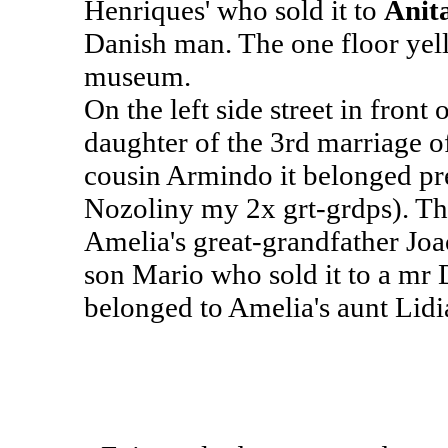
Henriques' who sold it to
Anit
Danish man. The one floor yel
museum.
On the left side street in front 
daughter of the 3rd marriage o
cousin Armindo it belonged pr
Nozoliny my 2x grt-grdps). The
Amelia's great-grandfather Jo
son Mario who sold it to a mr D
belonged to Amelia's aunt Lidia