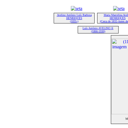
Avelino António Luís Barbosa
Maria Marcelina Avel
HENRIQUES
HENRIQUES
(1835-)
(Cerca de 1832-Antes de
Luís António AVELINO ®
(1866-1930)
M