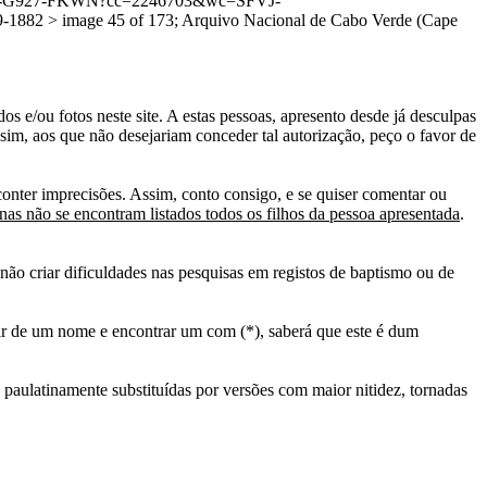
:1:3QSQ-G927-FKWN?cc=2246703&wc=SFVJ-
82 > image 45 of 173; Arquivo Nacional de Cabo Verde (Cape
s e/ou fotos neste site. A estas pessoas, apresento desde já desculpas
sim, aos que não desejariam conceder tal autorização, peço o favor de
conter imprecisões. Assim, conto consigo, e se quiser comentar ou
as não se encontram listados todos os filhos da pessoa apresentada
.
ão criar dificuldades nas pesquisas em registos de baptismo ou de
tir de um nome e encontrar um com (*), saberá que este é dum
 paulatinamente substituídas por versões com maior nitidez, tornadas