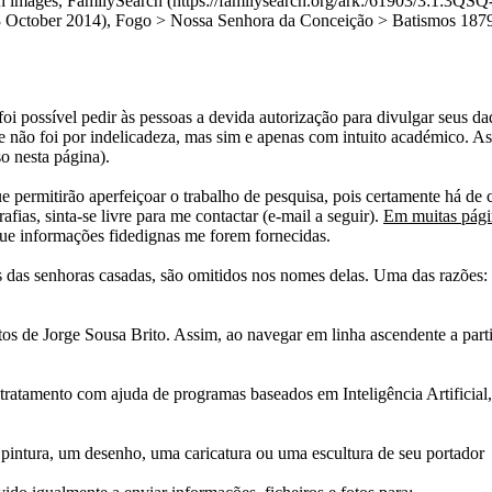
with images, FamilySearch (https://familysearch.org/ark:/61903/3
er 2014), Fogo > Nossa Senhora da Conceição > Batismos 1879-18
i possível pedir às pessoas a devida autorização para divulgar seus dado
 não foi por indelicadeza, mas sim e apenas com intuito académico. As
o nesta página).
e permitirão aperfeiçoar o trabalho de pesquisa, pois certamente há de 
afias, sinta-se livre para me contactar (e-mail a seguir).
Em muitas págin
ue informações fidedignas me forem fornecidas.
das senhoras casadas, são omitidos nos nomes delas. Uma das razões: n
tos de Jorge Sousa Brito. Assim, ao navegar em linha ascendente a par
 tratamento com ajuda de programas baseados em Inteligência Artificial,
pintura, um desenho, uma caricatura ou uma escultura de seu portador