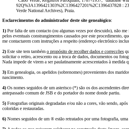
"Cabo Verde, Registros Paroquiais, 1787-1957," database 
92Q%3A1396421303%2C1396427201%2C1396437828 : 23 Octob
Verde National Archives), Praia.
Esclarecimentos do administrador deste site genealógico
:
1)
Por falta de um contacto (ou algumas vezes por descuido), não me fo
pelos eventuais constrangimentos causados por este procedimento, que
me contactarem com instruções a respeito (endereço electrónico inclus
2)
Este site tem também
o propósito de recolher dados e correcções
qu
solicitar o retiro, acrescento ou a troca de dados, documentos ou fotogr
Nada impede de virem a ser paulatinamente acrescentados à medida q
3)
Em genealogia, os apelidos (sobrenomes) provenientes dos maridos 
nascimento.
4)
Os nomes seguidos de um asterisco (*) são os dos ascendentes dire
antepassado comum de JSB e do portador do nome donde partiu.
5)
Fotografias originais degradadas e/ou não a cores, vão sendo, após
coloridas e restauradas.
6)
Nomes seguidos de um ® estão retratados por uma fotografia, uma 