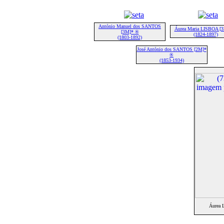
António Manuel dos SANTOS
Áurea Maria LISBOA [
[3M]* ®
(1824-1897)
(1803-1892)
José António dos SANTOS [2M]*
®
(1853-1934)
Áurea 