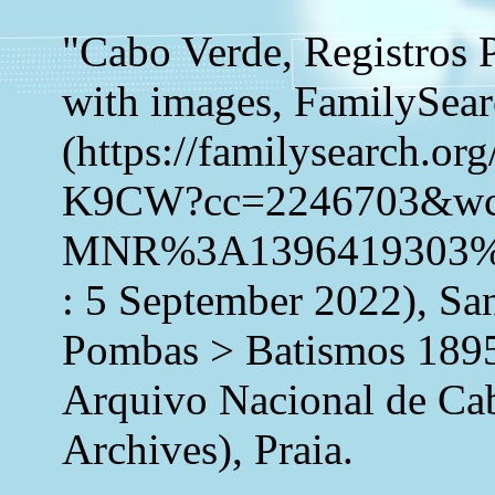
"Cabo Verde, Registros 
with images, FamilySea
(https://familysearch.o
K9CW?cc=2246703&w
MNR%3A1396419303%
: 5 September 2022), Sa
Pombas > Batismos 1895
Arquivo Nacional de Ca
Archives), Praia.