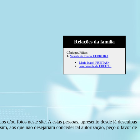
Relações da família
Cônjuges/Filhos:
1.
Vicente de Freitas FERREIRA
Maria Isabel FREITAS+
José Vicente de FREITAS
s e/ou fotos neste site. A estas pessoas, apresento desde já desculpas
sim, aos que não desejariam conceder tal autorização, peço o favor de