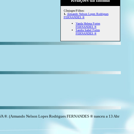
Relações da família
Cônjuges/Filhos:
1.
Armando Nelson Lopes Rodrigues
FERNANDES ®
Vanda Helena Fortes
FERNANDES ®
Sandra Isabel Fortes
FERNANDES ®
VA ®. (Armando Nelson Lopes Rodrigues FERNANDES ® nasceu a 13 Abr