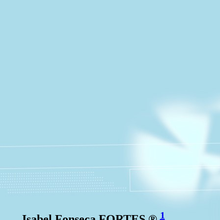
1
Isabel Fonseca FORTES ®