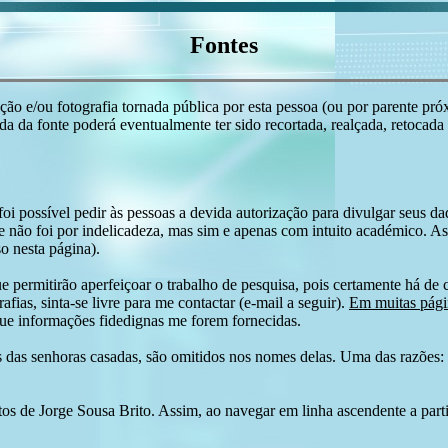
Fontes
ção e/ou fotografia tornada pública por esta pessoa (ou por parente pró
ída da fonte poderá eventualmente ter sido recortada, realçada, retocada
i possível pedir às pessoas a devida autorização para divulgar seus dado
 não foi por indelicadeza, mas sim e apenas com intuito académico. As
o nesta página).
e permitirão aperfeiçoar o trabalho de pesquisa, pois certamente há de 
afias, sinta-se livre para me contactar (e-mail a seguir).
Em muitas págin
ue informações fidedignas me forem fornecidas.
das senhoras casadas, são omitidos nos nomes delas. Uma das razões: n
tos de Jorge Sousa Brito. Assim, ao navegar em linha ascendente a par