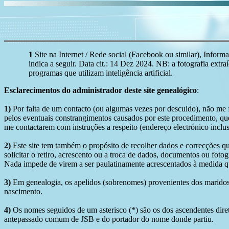
1
Site na Internet / Rede social (Facebook ou similar), Informa
indica a seguir. Data cit.: 14 Dez 2024. NB: a fotografia extra
programas que utilizam inteligência artificial.
Esclarecimentos do administrador deste site genealógico
:
1)
Por falta de um contacto (ou algumas vezes por descuido), não me fo
pelos eventuais constrangimentos causados por este procedimento, que
me contactarem com instruções a respeito (endereço electrónico inclus
2)
Este site tem também
o propósito de recolher dados e correcções
qu
solicitar o retiro, acrescento ou a troca de dados, documentos ou fotogr
Nada impede de virem a ser paulatinamente acrescentados à medida q
3)
Em genealogia, os apelidos (sobrenomes) provenientes dos maridos 
nascimento.
4)
Os nomes seguidos de um asterisco (*) são os dos ascendentes dire
antepassado comum de JSB e do portador do nome donde partiu.