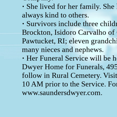
·
She lived for her family. Sh
always kind to others.
·
Survivors include three chil
Brockton, Isidoro Carvalho of
Pawtucket, RI; eleven grandchi
many nieces and nephews.
·
Her Funeral Service will be 
Dwyer Home for Funerals, 495 
follow in Rural Cemetery. Vis
10 AM prior to the Service. For
www.saundersdwyer.com.