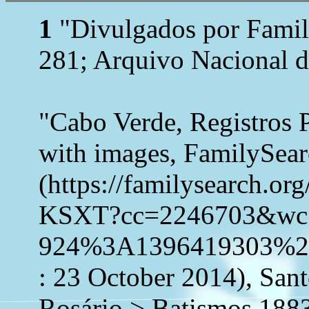
1
"Divulgados por Family
281; Arquivo Nacional d
"Cabo Verde, Registros 
with images, FamilySea
(https://familysearch.o
KSXT?cc=2246703&wc
924%3A1396419303%2
: 23 October 2014), San
Rosário > Batismos 188