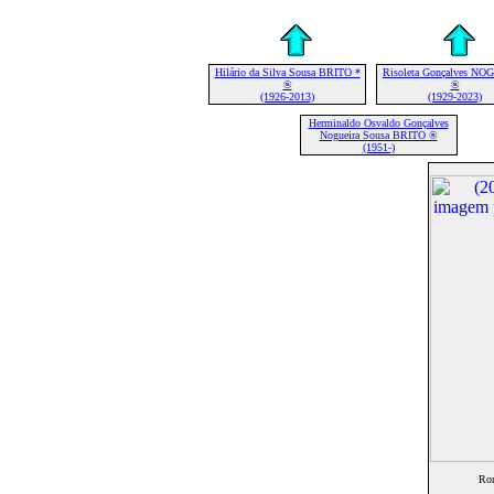
Hilário da Silva Sousa BRITO *
Risoleta Gonçalves N
®
®
(1926-2013)
(1929-2023)
Herminaldo Osvaldo Gonçalves
Nogueira Sousa BRITO ®
(1951-)
Ro