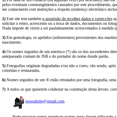
pelos eventuais constrangimentos causados por este procedimento, que
me contactarem com instruções a respeito (endereço electrónico inclus
2)
Este site tem também
o propósito de recolher dados e correcções
qu
solicitar o retiro, acrescento ou a troca de dados, documentos ou fotogr
Nada impede de virem a ser paulatinamente acrescentados à medida q
3)
Em genealogia, os apelidos (sobrenomes) provenientes dos maridos 
nascimento.
4)
Os nomes seguidos de um asterisco (*) são os dos ascendentes dire
antepassado comum de JSB e do portador do nome donde partiu.
5)
Fotografias originais degradadas e/ou não a cores, vão sendo, após
coloridas e restauradas.
6)
Nomes seguidos de um ® estão retratados por uma fotografia, uma 
7)
A todos os que quiserem colaborar na construção desta árvore, conv
jorsoubrito@gmail.com
.
Pode procurar outros eventuais nomes nesta árvore utilizando a