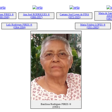
Maria de S
gues PIRES ®
Ana José RODRIGUES ®
Caetano José Lopes de PINA
AMA
880-1940)
(1866-1957)
(1872-1925)
(1867
Luís Rodrigues PIRES ®
Maria Fidalga LOPES ®
(1904-1994)
(1911-2002)
Basilissa Rodrigues PIRES ®
(1950-)