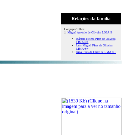
Relações da família
Cônjuges/Filhos:
1.
Miguel António de Oliveira LIMA ®
Bárbara Helena Pires de Oliveira
LIMA ®+
Luís Miguel Pires de Oliveira
LIMA ®+
Irina Pires de Oliveira LIMA ®+