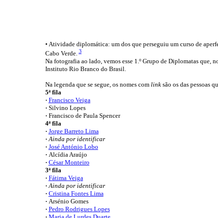
• Atividade diplomática: um dos que perseguiu um curso de aperfe
3
Cabo Verde.
Na fotografia ao lado, vemos esse 1.º Grupo de Diplomatas que, no
Instituto Rio Branco do Brasil.
Na legenda que se segue, os nomes com
link
são os das pessoas qu
5ª fila
·
Francisco Veiga
·
Silvino Lopes
·
Francisco de Paula Spencer
4ª fila
·
Jorge Barreto Lima
·
Ainda por identificar
·
José António Lobo
·
Alcídia Araújo
·
César Monteiro
3ª fila
·
Fátima Veiga
·
Ainda por identificar
·
Cristina Fontes Lima
·
Arsénio Gomes
·
Pedro Rodrigues Lopes
·
Maria de Lurdes Duarte