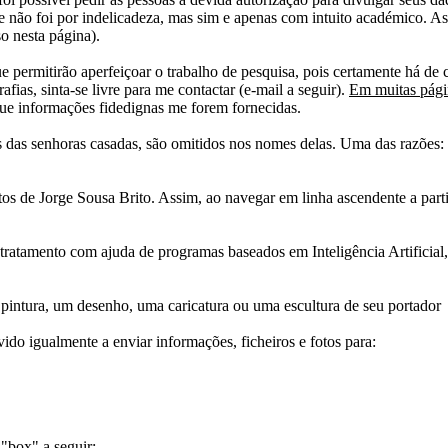
 não foi por indelicadeza, mas sim e apenas com intuito académico. As
o nesta página).
e permitirão aperfeiçoar o trabalho de pesquisa, pois certamente há de 
afias, sinta-se livre para me contactar (e-mail a seguir).
Em muitas págin
ue informações fidedignas me forem fornecidas.
das senhoras casadas, são omitidos nos nomes delas. Uma das razões: n
tos de Jorge Sousa Brito. Assim, ao navegar em linha ascendente a par
 tratamento com ajuda de programas baseados em Inteligência Artificial,
pintura, um desenho, uma caricatura ou uma escultura de seu portador
ido igualmente a enviar informações, ficheiros e fotos para:
 "box" a seguir: