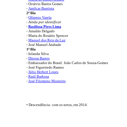
·
Octávio Barros Gomes
·
Amílcar Baptista
2ª fila
·
Olímpio Varela
·
Ainda por identificar
·
Basilissa Pires Lima
·
Arnaldo Delgado
·
Maria do Rosário Spencer
·
Manuel dos Reis da Luz
·
José Manuel Andrade
1ª fila
·
Iolanda Silva
·
Dinora Barros
·
Embaixador do Brasil: João Carlos de Souza-Gomes
·
José Figueiredo Ramos
·
Júlio Herbert Lopes
·
Raúl Barbosa
·
José Filomeno Monteiro
• Descendência: com os netos, em 2014.