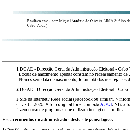
Basilissa casou com Miguel António de Oliveira LIMA ®, filho 
Cabo Verde.)
1
DGAE - Direcção Geral da Administração Eleitoral - Cabo 
- Locais de nascimento apenas constam no recenseamento de
- Nomes sem data de nascimento, foram obtidos nos registos d
2
DGAE - Direcção Geral da Administração Eleitoral - Cabo V
3
Site na Internet / Rede social (Facebook ou similar), > infor
cit.: 7 Jul 2026. A foto original foi encontrada
AQUI
. NB: a fo
fazendo uso de programas que utilizam inteligência artificial.
Esclarecimentos do administrador deste site genealógico
:
1)
Por falta de um contacto (ou algumas vezes por descuido), não me fo