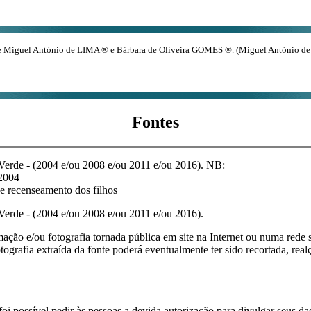
de Miguel António de LIMA ® e Bárbara de Oliveira GOMES ®. (Miguel António de 
Fontes
Verde - (2004 e/ou 2008 e/ou 2011 e/ou 2016). NB:
 2004
e recenseamento dos filhos
erde - (2004 e/ou 2008 e/ou 2011 e/ou 2016).
mação e/ou fotografia tornada pública em site na Internet ou numa rede so
tografia extraída da fonte poderá eventualmente ter sido recortada, real
i possível pedir às pessoas a devida autorização para divulgar seus dado