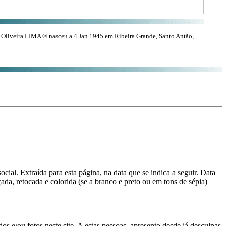
Oliveira LIMA ® nasceu a 4 Jan 1945 em Ribeira Grande, Santo Antão,
cial. Extraída para esta página, na data que se indica a seguir. Data
çada, retocada e colorida (se a branco e preto ou em tons de sépia)
s e/ou fotos neste site. A estas pessoas, apresento desde já desculpas