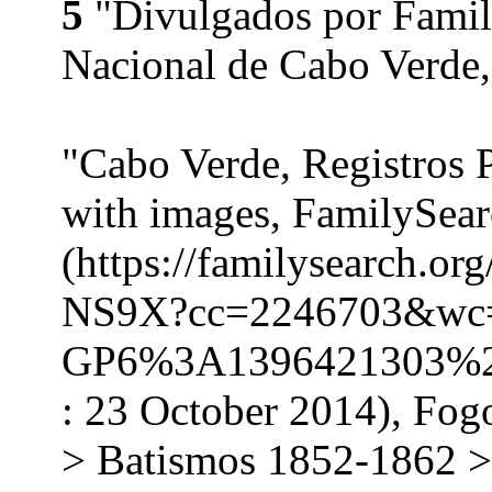
5
"Divulgados por Family
Nacional de Cabo Verde,
"Cabo Verde, Registros 
with images, FamilySea
(https://familysearch.o
NS9X?cc=2246703&wc
GP6%3A1396421303%2
: 23 October 2014), Fog
> Batismos 1852-1862 >