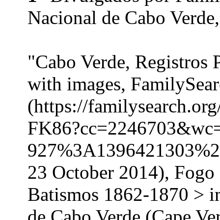
Nacional de Cabo Verde,
"Cabo Verde, Registros 
with images, FamilySea
(https://familysearch.o
FK86?cc=2246703&wc
927%3A1396421303%2
23 October 2014), Fogo
Batismos 1862-1870 > i
de Cabo Verde (Cape Ver