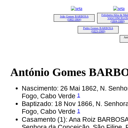
Felisberta Júlia de Med
João Gomes BARBOSA
VASCONCELOS
(1802-1864)
(1804-1880)
Pedro Gomes BARBOSA
(1823-1900)
An
António Gomes BARB
Nascimento: 26 Mai 1862, N. Senhor
1
Fogo, Cabo Verde
Baptizado: 18 Nov 1866, N. Senhora
1
Fogo, Cabo Verde
Casamento (1): Ana Roiz BARBOSA
Senhora da Conceição, São Filipe,