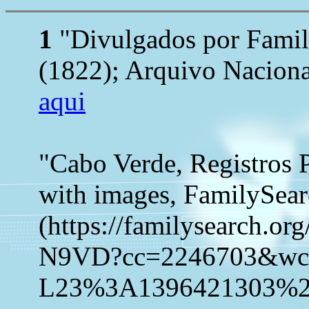
1
"Divulgados por Family
(1822); Arquivo Naciona
aqui
"Cabo Verde, Registros 
with images, FamilySea
(https://familysearch.o
N9VD?cc=2246703&w
L23%3A1396421303%2