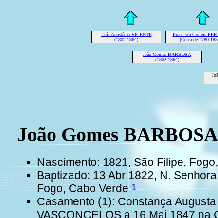
Luíz Anastácio VICENTE
Francisca Correia PE
(1802-1864)
(Cerca de 1780-185
João Gomes BARBOSA
(1802-1864)
Jo
João Gomes BARBOSA 
Nascimento: 1821, São Filipe, Fogo
Baptizado: 13 Abr 1822, N. Senhora 
1
Fogo, Cabo Verde
Casamento (1): Constança Augusta
VASCONCELOS a 16 Mai 1847 na Cid