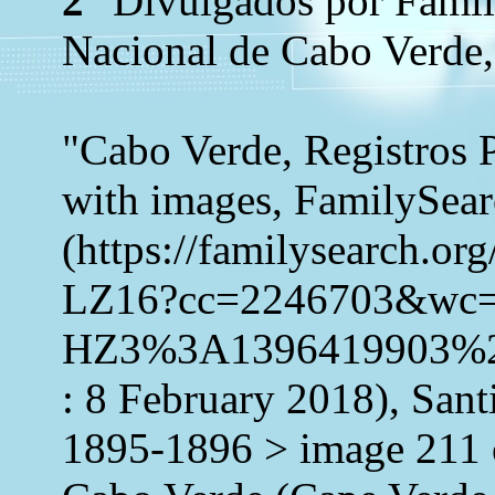
2
"Divulgados por Family
Nacional de Cabo Verde,
"Cabo Verde, Registros 
with images, FamilySea
(https://familysearch.o
LZ16?cc=2246703&wc
HZ3%3A1396419903%2
: 8 February 2018), Sant
1895-1896 > image 211 