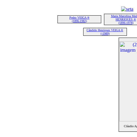
Maria Marcelina Med
Pedro VEIGA ®
HENRIQUES ®
(1896-1982)
(1896-1978)
Cândido Henriques VEIGA ®
(-1989)
Cláudio A