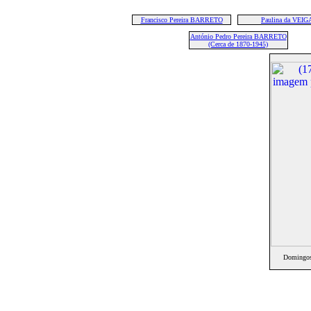
Francisco Pereira BARRETO
Paulina da VEIG
António Pedro Pereira BARRETO
(Cerca de 1870-1945)
Domingos