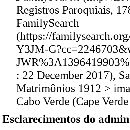
Registros Paroquiais, 17
FamilySearch
(https://familysearch.o
Y3JM-G?cc=2246703&
JWR%3A1396419903%2
: 22 December 2017), Sa
Matrimônios 1912 > imag
Cabo Verde (Cape Verde 
Esclarecimentos do admini