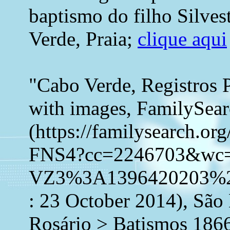
baptismo do filho Silve
Verde, Praia;
clique aqui
"Cabo Verde, Registros 
with images, FamilySea
(https://familysearch.o
FNS4?cc=2246703&wc
VZ3%3A1396420203%2
: 23 October 2014), São
Rosário > Batismos 186