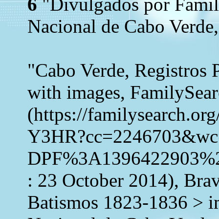
6
"Divulgados por Family
Nacional de Cabo Verde,
"Cabo Verde, Registros 
with images, FamilySea
(https://familysearch.o
Y3HR?cc=2246703&wc
DPF%3A1396422903%2
: 23 October 2014), Brav
Batismos 1823-1836 > i