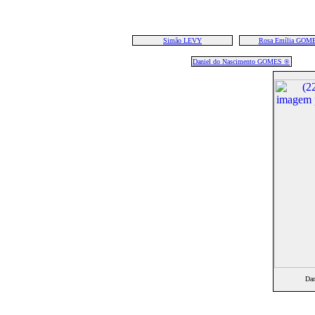
Simão LEVY
Rosa Emília GOM
Daniel do Nascimento GOMES ®
Da