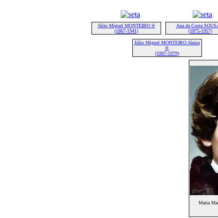
Júlio Miguel MONTEIRO ®
Ana da Costa SOUS
(1867-1941)
(1875-1957)
Júlio Miguel MONTEIRO Júnior
®
(1907-1979)
Maria Mad