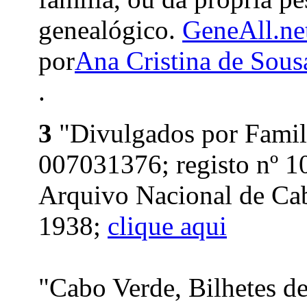
genealógico.
GeneAll.ne
por
Ana Cristina de Sou
.
3
"Divulgados por Famil
007031376; registo nº 1
Arquivo Nacional de Cabo
1938;
clique aqui
"Cabo Verde, Bilhetes d