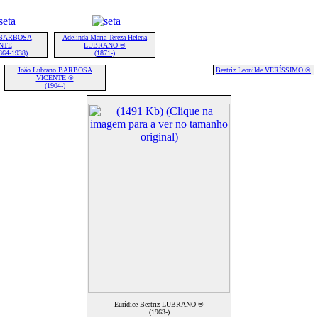
u BARBOSA
Adelinda Maria Tereza Helena
NTE
LUBRANO ®
864-1938)
(1871-)
João Lubrano BARBOSA
Beatriz Leonilde VERÍSSIMO ®
VICENTE ®
(1904-)
Eurídice Beatriz LUBRANO ®
(1963-)