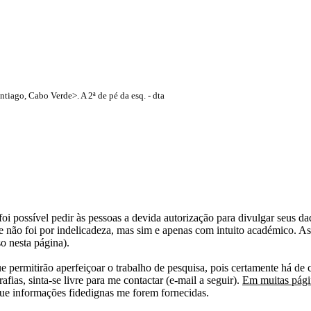
tiago, Cabo Verde>. A 2ª de pé da esq. - dta
i possível pedir às pessoas a devida autorização para divulgar seus dado
 não foi por indelicadeza, mas sim e apenas com intuito académico. As
o nesta página).
e permitirão aperfeiçoar o trabalho de pesquisa, pois certamente há de 
afias, sinta-se livre para me contactar (e-mail a seguir).
Em muitas págin
ue informações fidedignas me forem fornecidas.