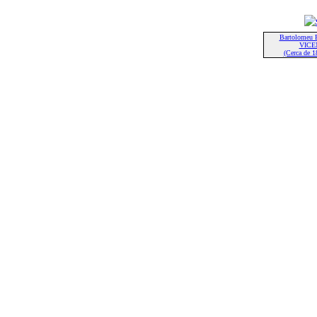
Bartolome
VICE
(Cerca de 1