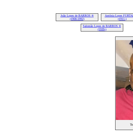
João Lopes de BARROS ®
Antónia Lopes FURT
(1908-1992)
(1911-)
Salomão Lopes de BARROS ®
(1939-)
To