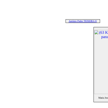
António Pedro TEIXEIRA ®
Maria Jo