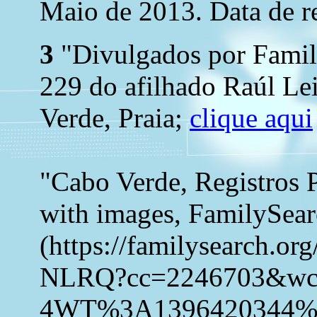
Maio de 2013. Data de r
3
"Divulgados por Family
229 do afilhado Raúl Le
Verde, Praia;
clique aqui
"Cabo Verde, Registros 
with images, FamilySea
(https://familysearch.o
NLRQ?cc=2246703&wc
4WT%3A1396420344%