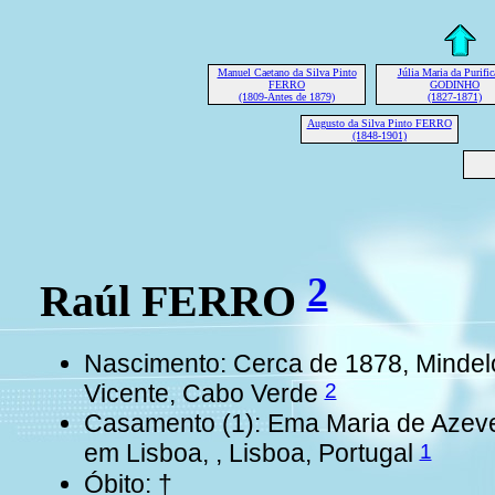
Manuel Caetano da Silva Pinto
Júlia Maria da Purific
FERRO
GODINHO
(1809-Antes de 1879)
(1827-1871)
Augusto da Silva Pinto FERRO
(1848-1901)
2
Raúl FERRO
Nascimento: Cerca de 1878, Mindel
2
Vicente, Cabo Verde
Casamento (1): Ema Maria de Aze
1
em Lisboa, , Lisboa, Portugal
Óbito: †