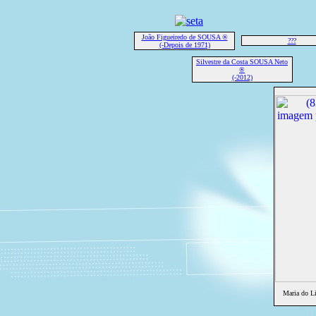
João Figueiredo de SOUSA ®
???
(-Depois de 1971)
Silvestre da Costa SOUSA Neto
®
(-2012)
Maria do L