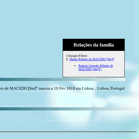
Relações da família
Cônjuges/Filhos:
1.
Duarte Ribeiro de MACEDO [9m]*
Ramiro Gonçalo Ribeiro de
MACEDO [8m]*+
o de MACEDO [9m]* nasceu a 10 Fev 1618 em Lisboa, , Lisboa, Portugal