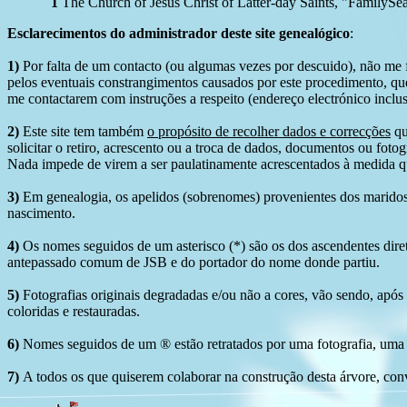
1
The Church of Jesus Christ of Latter-day Saints, "FamilySe
Esclarecimentos do administrador deste site genealógico
:
1)
Por falta de um contacto (ou algumas vezes por descuido), não me fo
pelos eventuais constrangimentos causados por este procedimento, que
me contactarem com instruções a respeito (endereço electrónico inclus
2)
Este site tem também
o propósito de recolher dados e correcções
qu
solicitar o retiro, acrescento ou a troca de dados, documentos ou fotogr
Nada impede de virem a ser paulatinamente acrescentados à medida q
3)
Em genealogia, os apelidos (sobrenomes) provenientes dos maridos 
nascimento.
4)
Os nomes seguidos de um asterisco (*) são os dos ascendentes dire
antepassado comum de JSB e do portador do nome donde partiu.
5)
Fotografias originais degradadas e/ou não a cores, vão sendo, após
coloridas e restauradas.
6)
Nomes seguidos de um ® estão retratados por uma fotografia, uma 
7)
A todos os que quiserem colaborar na construção desta árvore, conv