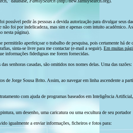
arch," database,
FamilySearch
(http://new.familysearch.org).
i possível pedir às pessoas a devida autorização para divulgar seus dado
 não foi por indelicadeza, mas sim e apenas com intuito académico. As
o nesta página).
e permitirão aperfeiçoar o trabalho de pesquisa, pois certamente há de 
afias, sinta-se livre para me contactar (e-mail a seguir).
Em muitas págin
ue informações fidedignas me forem fornecidas.
das senhoras casadas, são omitidos nos nomes delas. Uma das razões: n
tos de Jorge Sousa Brito. Assim, ao navegar em linha ascendente a par
 tratamento com ajuda de programas baseados em Inteligência Artificial,
pintura, um desenho, uma caricatura ou uma escultura de seu portador
ido igualmente a enviar informações, ficheiros e fotos para: