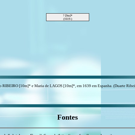
? [9m]*
(1619-)
o RIBEIRO [10m]* e Maria de LAGOS [10m]*, em 1639 em Espanha. (Duarte Ribeir
Fontes