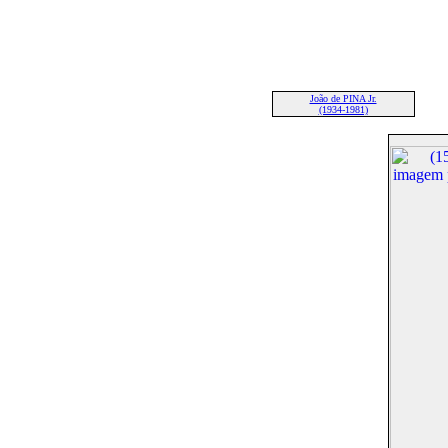
João de PINA Jr.
(1934-1981)