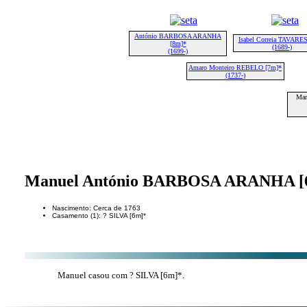
António BARBOSA ARANHA
Isabel Correia TAVARE
[8m]*
(1689-)
(1699-)
Amaro Monteiro REBELO [7m]*
(1737-)
Man
Manuel António BARBOSA ARANHA [
Nascimento: Cerca de 1763
Casamento (1): ? SILVA [6m]*
Manuel casou com ? SILVA [6m]*.