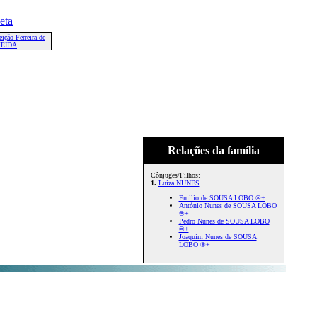
ição Ferreira de
EIDA
Relações da família
Cônjuges/Filhos:
1.
Luiza NUNES
Emílio de SOUSA LOBO ®+
António Nunes de SOUSA LOBO
®+
Pedro Nunes de SOUSA LOBO
®+
Joaquim Nunes de SOUSA
LOBO ®+