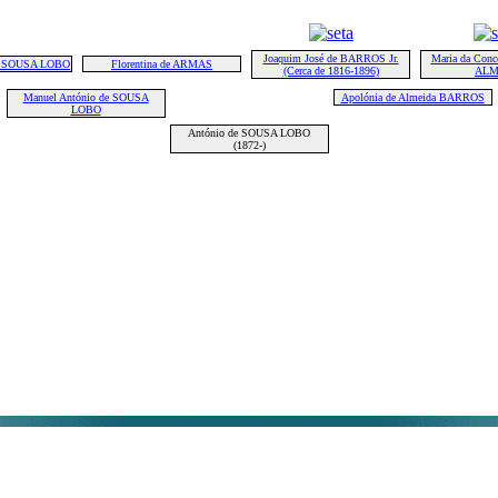
Joaquim José de BARROS Jr.
Maria da Conce
de SOUSA LOBO
Florentina de ARMAS
(Cerca de 1816-1896)
ALM
Manuel António de SOUSA
Apolónia de Almeida BARROS
LOBO
António de SOUSA LOBO
(1872-)