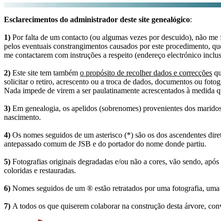
Esclarecimentos do administrador deste site genealógico
:
1)
Por falta de um contacto (ou algumas vezes por descuido), não me fo
pelos eventuais constrangimentos causados por este procedimento, que
me contactarem com instruções a respeito (endereço electrónico inclus
2)
Este site tem também
o propósito de recolher dados e correcções
qu
solicitar o retiro, acrescento ou a troca de dados, documentos ou fotogr
Nada impede de virem a ser paulatinamente acrescentados à medida q
3)
Em genealogia, os apelidos (sobrenomes) provenientes dos maridos 
nascimento.
4)
Os nomes seguidos de um asterisco (*) são os dos ascendentes dire
antepassado comum de JSB e do portador do nome donde partiu.
5)
Fotografias originais degradadas e/ou não a cores, vão sendo, após
coloridas e restauradas.
6)
Nomes seguidos de um ® estão retratados por uma fotografia, uma 
7)
A todos os que quiserem colaborar na construção desta árvore, conv