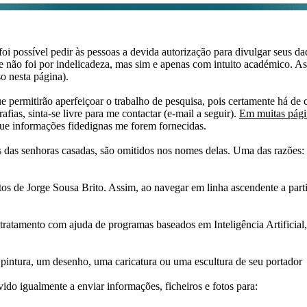
i possível pedir às pessoas a devida autorização para divulgar seus dado
 não foi por indelicadeza, mas sim e apenas com intuito académico. As
o nesta página).
e permitirão aperfeiçoar o trabalho de pesquisa, pois certamente há de 
afias, sinta-se livre para me contactar (e-mail a seguir).
Em muitas págin
ue informações fidedignas me forem fornecidas.
das senhoras casadas, são omitidos nos nomes delas. Uma das razões: n
tos de Jorge Sousa Brito. Assim, ao navegar em linha ascendente a par
 tratamento com ajuda de programas baseados em Inteligência Artificial,
pintura, um desenho, uma caricatura ou uma escultura de seu portador
ido igualmente a enviar informações, ficheiros e fotos para: