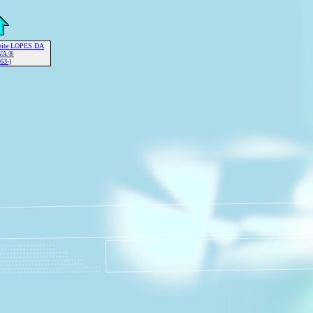
Leite LOPES DA
VA ®
63-)