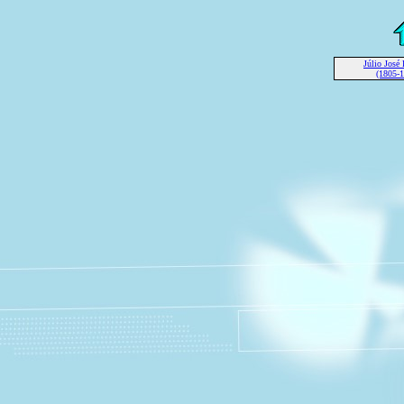
Júlio Jos
(1805-