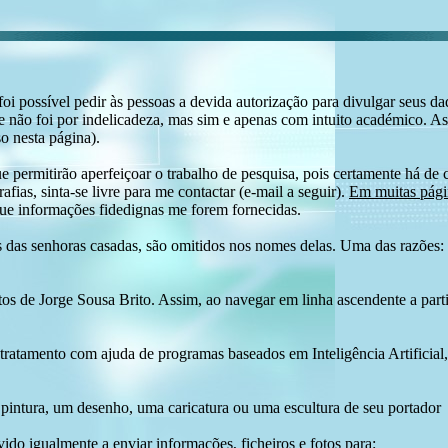
i possível pedir às pessoas a devida autorização para divulgar seus dado
 não foi por indelicadeza, mas sim e apenas com intuito académico. As
o nesta página).
e permitirão aperfeiçoar o trabalho de pesquisa, pois certamente há de 
afias, sinta-se livre para me contactar (e-mail a seguir).
Em muitas págin
ue informações fidedignas me forem fornecidas.
das senhoras casadas, são omitidos nos nomes delas. Uma das razões: n
tos de Jorge Sousa Brito. Assim, ao navegar em linha ascendente a par
 tratamento com ajuda de programas baseados em Inteligência Artificial,
pintura, um desenho, uma caricatura ou uma escultura de seu portador
ido igualmente a enviar informações, ficheiros e fotos para: