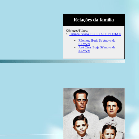
Relações da família
Cônjuges/Filhos:
1.
Lucinda Pessoa PEREIRA DE BORJA ®
Filomena Borja St' Aubyn da
SILVA ®
José César Borja St´aubyn da
SILVA ®