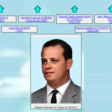
Edmund Charles Joseph George
Jenny Maria 
é DIAS ®
Ana Rosa Lopes de ALMEIDA
ST' AUBYN ®
SIL
1873)
(Cerca de 1817-1893)
(1858-1938)
(18
César Dias da SILVA
Francisca Zenóbia ST' AUBYN ®
(-1947)
(1890-1940)
Eduardo Edmundo St' Aubyn da SILVA ®