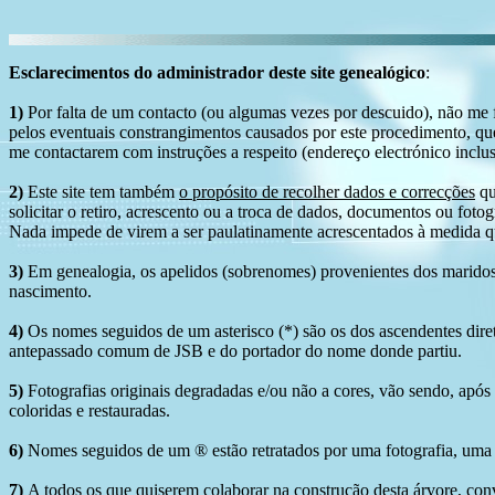
Esclarecimentos do administrador deste site genealógico
:
1)
Por falta de um contacto (ou algumas vezes por descuido), não me fo
pelos eventuais constrangimentos causados por este procedimento, que
me contactarem com instruções a respeito (endereço electrónico inclus
2)
Este site tem também
o propósito de recolher dados e correcções
qu
solicitar o retiro, acrescento ou a troca de dados, documentos ou fotogr
Nada impede de virem a ser paulatinamente acrescentados à medida q
3)
Em genealogia, os apelidos (sobrenomes) provenientes dos maridos 
nascimento.
4)
Os nomes seguidos de um asterisco (*) são os dos ascendentes dire
antepassado comum de JSB e do portador do nome donde partiu.
5)
Fotografias originais degradadas e/ou não a cores, vão sendo, após
coloridas e restauradas.
6)
Nomes seguidos de um ® estão retratados por uma fotografia, uma 
7)
A todos os que quiserem colaborar na construção desta árvore, conv