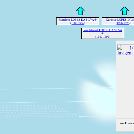
Francisco LOPES DA SILVA ®
Guiomar LOPES DA 
(1888-1955)
(1906-1975)
José Manuel LOPES DA SILVA
®
(1940-1996)
José Eduard